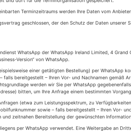
lt und dort für die Terminorganisation gespeichert.
inbarten Terminzeitraums werden Ihre Daten vom Anbieter
svertrag geschlossen, der den Schutz der Daten unserer Se
endienst WhatsApp der WhatsApp Ireland Limited, 4 Grand C
Business-Version“ von WhatsApp.
beispielsweise einer getätigten Bestellung) per WhatsApp k
alls bereitgestellt – Ihren Vor- und Nachnamen gemäß Art.
chtsgrundlage werden wir Sie per WhatsApp gegebenenfalls 
adresse) bitten, um Ihre Anfrage einem bestimmten Vorgan
nfragen (etwa zum Leistungsspektrum, zu Verfügbarkeiten o
ilfunknummer sowie – falls bereitgestellt – Ihren Vor- un
en und zeitnahen Bereitstellung der gewünschten Informatio
iegens per WhatsApp verwendet. Eine Weitergabe an Dritte 