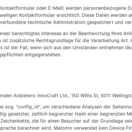
Kontaktformular oder E-Mail) werden personenbezogene Da
weiligen Kontaktformular ersichtlich. Diese Daten werden 
 verbundene technische Administration gespeichert und ve
nser berechtigtes Interesse an der Beantwortung Ihres Anlie
 ist zusätzliche Rechtsgrundlage für die Verarbeitung Art. 
es ist der Fall, wenn sich aus den Umständen entnehmen läs
gspflichten entgegenstehen.
den Anbieters: InnoCraft Ltd., 150 Willis St, 6011 Welling
sog. "config_id", um verschiedene Analysen der Seitennutz
ällig gesetzter, zeitlich begrenzter Hash einer begrenzten 
 Zeichenkette, die für einen Besucher auf der Grundlage sei
sprache berechnet wird. Matomo verwendet kein Device Fing